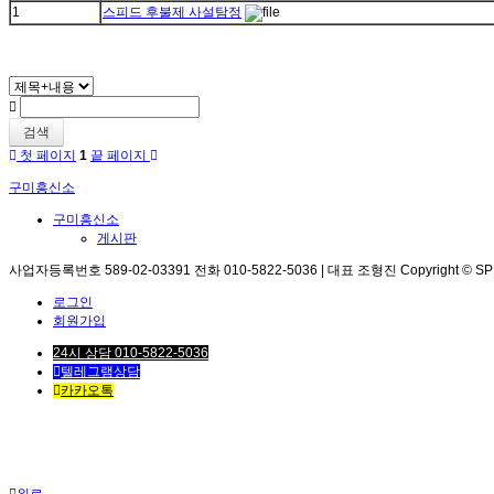
1
스피드 후불제 사설탐정
검색
첫 페이지
1
끝 페이지
구미흥신소
구미흥신소
게시판
사업자등록번호 589-02-03391 전화 010-5822-5036 | 대표 조형진 Copyright © SPEED. 
로그인
회원가입
24시 상담 010-5822-5036
텔레그램상담
카카오톡